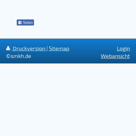
Teilen
Druckversion
|
Sitemap
Login
©smkh.de
Webansicht